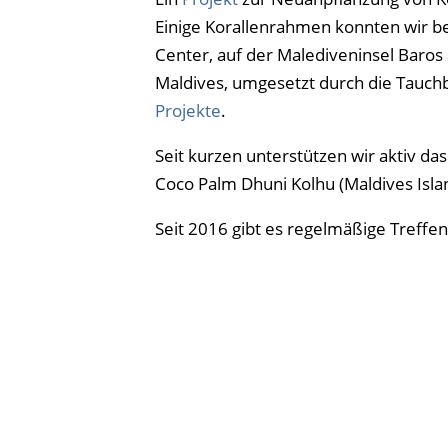
Einige Korallenrahmen konnten wir be
Center, auf der Malediveninsel Baros
Maldives, umgesetzt durch die Tauchb
Projekte
.
Seit kurzen unterstützen wir aktiv da
Coco Palm Dhuni Kolhu (Maldives Islan
Seit 2016 gibt es regelmäßige Treffen
Mitgliedern organisiert. Im Juli 201
Schweiz und Österreich) kräftig gefei
natürlich in der Facebook Gruppe Ma
Aktuelle Malediven Fo