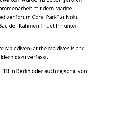
Zusammenarbeit mit dem Marine
ledivenforum Coral Park“ at Noku
 Bau der Rahmen findet Ihr unter
 Malediven) at the Maldives island
ildern dazu verfasst.
 ITB in Berlin oder auch regional von
7 Treffen in 3 Ländern (Deutschland,
ndet hier auf diesen Seiten und