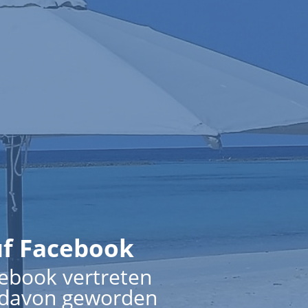
uf Facebook
ebook vertreten
l davon geworden