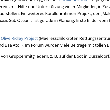
reits mit Hilfe und Unterstützung vieler Mitglieder, in 
 aufstellen. Ein weiteres Korallenrahmen-Projekt, der „Ma
asis Sub Oceanic, ist gerade in Planung. Erste Bilder vom
s
Olive Ridley Project
(Meeresschildkröten Rettungszentrum
d Baa Atoll). Im Forum wurden viele Beiträge mit tollen B
 von Gruppenmitgliedern, z. B. auf der Boot in Düsseldorf,
7 wurde zum 5-jährigen Bestehen des Maledivenforums auf 
ert. Bilder, Bewertungen, Reiseberichte und vieles mehr fi
ledivenforum.
rum Reiseberichte